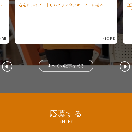
エル
送迎ドライバー｜リハビリスタジオてぃーだ桜木
送
千
ORE
MORE
すべての記事を見る
応募する
ENTRY