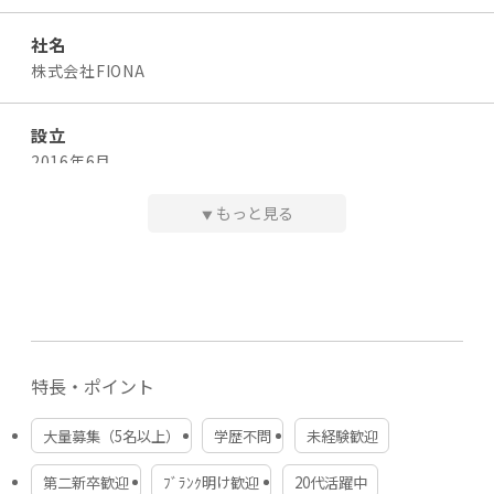
社名
＜月給例＞
¥16,000×30%×1日4名担当×月20日＝¥384,000
株式会社FIONA
※経験を積んでいくとリピートのお客様が増えていくの
で、どんどん稼げるようになります！
設立
※当社のリピート率は8割です
2016年6月
◆ 昇給・賞与
業務委託のためなし
もっと見る
▼
代表者・役員
◆ 諸手当
代表取締役 澁木 翔大
業務委託のためなし
事業内容
勤務時間
美容整体、小顔矯正サロン『ELENA』の運営
業務委託のため自由
※営業時間：12:00〜22:00
特長・ポイント
拠点所在地
都内（恵比寿、表参道、青山、銀座、渋谷、麻布十番）に6
大量募集（5名以上）
学歴不問
未経験歓迎
休日・休暇
店舗、大阪に1店舗
業務委託のため自由
第二新卒歓迎
ﾌﾞﾗﾝｸ明け歓迎
20代活躍中