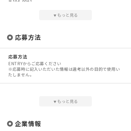
〒104-0061
東京都中央区銀座1-13-9 テラス銀座201（美容整体・小顔
矯正サロン ELENA ｰエレナ）
もっと見る
▼
アクセス
応募方法
東京メトロ有楽町線『銀座一丁目駅』10番出口より徒歩1
分
東京メトロ銀座線、丸ノ内線、日比谷線『銀座駅』A12番
応募方法
より徒歩5分
ENTRYからご応募ください
◆ 備考
※応募時に記入いただいた情報は選考以外の目的で使用い
たしません。
※銀座店での勤務となります。
※転居を伴う転勤はありません。
選考プロセス
１．エントリー、Webによる書類選考
給与
もっと見る
▼
２．面接日程の設定
【月給】¥240,000〜¥1,000,000
３．担当者との面接
４．内定
・売り上げの30％をお支払いします（当社単価：¥16,00
企業情報
0）
※上記（月24万円～100万円）は例として記載してます