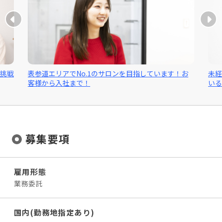
※ご経験・スキル・資格に合わせて担当していただき
∟オイル・アロママッサージ
ます。
∟接骨院・整体院での施術経験
∟オールハンドの指圧マッサージの経験
＜メニュー＞
∟瘦身エステ（オールハンド）
・フェイシャルエステ、小顔矯正、その他美容エステ
∟リラクゼーションサロンでの勤務経験
・整体マッサージ、骨盤矯正、小顔整体、顔の歪み、
姿勢矯正
しています！お
未経験者でも活躍できてしっかり稼げる環境が整
いるサロンです
・マタニティ、産後の骨盤矯正、ブライダルエステ…
など
募集要項
雇用形態
業務委託
国内(勤務地指定あり)