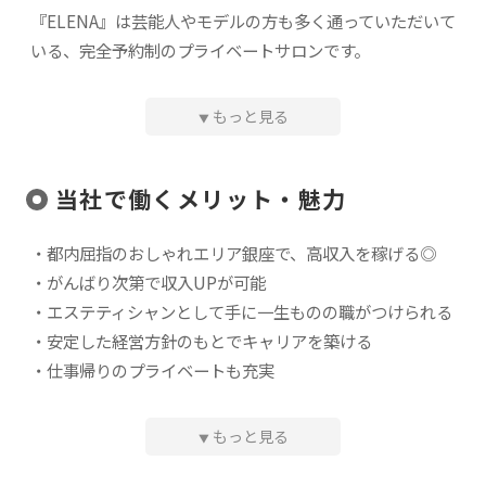
『ELENA』は芸能人やモデルの方も多く通っていただいて
いる、完全予約制のプライベートサロンです。
完全個室で1人のスタッフが専属でつき、根本的な原因で
ある内面の筋肉や骨格をメインにELENA独自の技術で施
もっと見る
▼
術を行います。
当社で働くメリット・魅力
°˖✧°˖˖✧°˖ CHECK°˖✧°˖˖✧°˖
✅予約状況に合わせて
自由に出勤・退勤
が可能◎
・都内屈指のおしゃれエリア銀座で、高収入を稼げる◎
✅顧客の年齢層は20代～30代がメイン。
・がんばり次第で収入UPが可能
✅高校生から40代まで幅広い年齢のお客様が来店します。
・エステティシャンとして手に一生ものの職がつけられる
✅
リピート率85%
以上！経験を重ねるとリピートのお客様
・安定した経営方針のもとでキャリアを築ける
で予約が埋まるようになります。
・仕事帰りのプライベートも充実
✅
新規開拓やノルマなし
！新規のお客様はHPなどからご
予約いただいた方を皆さんに割り当てます
°˖✧°˖˖✧°˖ °˖✧°˖˖✧°˖ °˖✧°˖˖✧°˖
もっと見る
▼