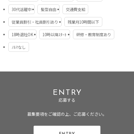
会社HP
30代活躍中
髪型自由
交通費支給
待遇・福利厚生
https://www.elena-salon.com/
業務委託のためなし
従業員割引・社員割引あり
残業月10時間以下
18時退社OK
10時以降ｽﾀｰﾄ
研修・教育制度あり
研修・教育制度
入社後は研修期間として、週4日・1日4時間程、セミナー
ﾉﾙﾏなし
を受講いただきます。
1か月半～2ヵ月程で、現場でフェイスコースを徐々に実践
できるようになっていただく予定です。
そこから実践を積み重ねていくと、ボディコースのセミナ
ーも同様に実施していき、現場デビューになります。
また、セミナーは無料で提供しているので、未経験の方で
も安心です！
ENTRY
試用期間
応募する
業務委託のためなし
募集要項をご確認の上、ご応募ください。
契約期間
なし