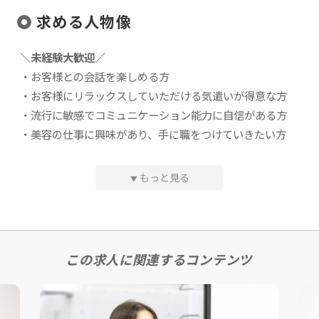
＜＜未経験の方でも安心です✨＞＞
求める人物像
入社後は研修期間としてセミナーを受講いただきます。
1か月半～2ヵ月程で、現場で小顔矯正のフェイスコースを
＼未経験大歓迎／
徐々に実践できるようになっていただく予定です。
・お客様との会話を楽しめる方
そこから実践を積み重ねていくと、美容整体のボディコー
・お客様にリラックスしていただける気遣いが得意な方
スのセミナーも同様に実施していき、現場デビューになり
・流行に敏感でコミュニケーション能力に自信がある方
ます。
・美容の仕事に興味があり、手に職をつけていきたい方
また、セミナーは無料で提供しているので、未経験の方で
も安心です！
※施術のスキル・経験より、コミュニケーション能力を重
もっと見る
▼
視します。
※お客様と1対1での対話が得意な方は歓迎します。
具体的には
・完全予約制エステサロンでの接客、オールハンドに
よる施術
この求人に関連するコンテンツ
歓迎条件・スキル
・受付、電話対応、SNSの更新、店舗の清掃、備品補
充など
・販売や接客など、顧客折衝の経験
・下記のようなオールハンドでの施術経験