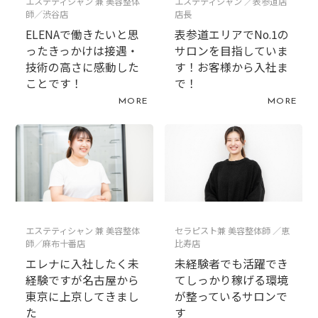
エステティシャン 兼 美容整体
エステティシャン ／表参道店
師／渋谷店
店長
ELENAで働きたいと思
表参道エリアでNo.1の
ったきっかけは接遇・
サロンを目指していま
技術の高さに感動した
す！お客様から入社ま
ことです！
で！
MORE
MORE
エステティシャン 兼 美容整体
セラピスト兼 美容整体師 ／恵
師／麻布十番店
比寿店
エレナに入社したく未
未経験者でも活躍でき
経験ですが名古屋から
てしっかり稼げる環境
東京に上京してきまし
が整っているサロンで
た
す