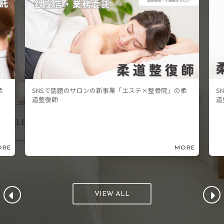
の柔
SNSで話題のサロンの新事業「エステ×整骨院」の柔
道整復師
MORE
MORE
VIEW ALL