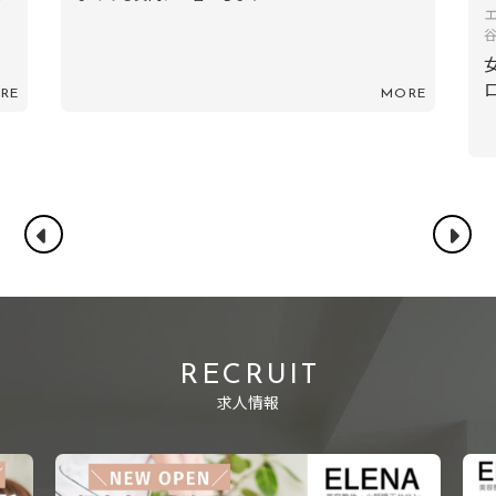
に
エステティシャン 兼 美容整体師 ／表参道店、青山店、渋
谷店
女性が活躍できる環境で「いつか自分のサ
ロンを持つ」夢への修行にも最適です
RE
MORE
RECRUIT
求人情報