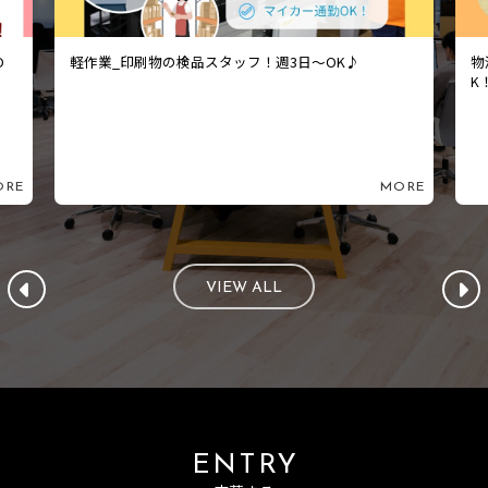
O
軽作業_印刷物の検品スタッフ！週3日～OK♪
物
K
ORE
MORE
VIEW ALL
ENTRY