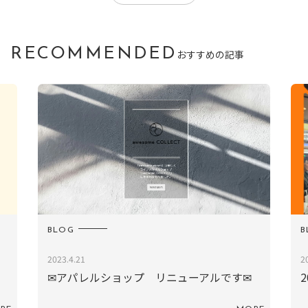
RECOMMENDED
おすすめの記事
BLOG
B
2023.4.21
2
✉アパレルショップ リニューアルです✉