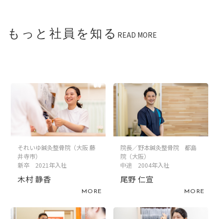
もっと社員を知る
READ MORE
それいゆ鍼灸整骨院（大阪 藤
院長／野本鍼灸整骨院 都島
井寺市）
院（大阪）
新卒 2021年入社
中途 2004年入社
木村 静香
尾野 仁宣
MORE
MORE