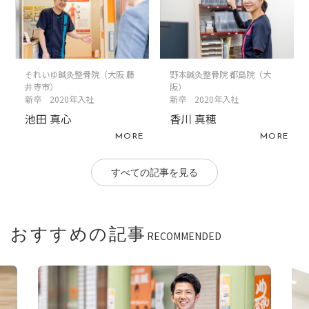
それいゆ鍼灸整骨院（大阪 藤
野本鍼灸整骨院 都島院（大
井寺市）
阪）
新卒 2020年入社
新卒 2020年入社
池田 真心
香川 真穂
MORE
MORE
すべての記事を見る
おすすめの記事
RECOMMENDED