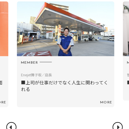
MEMBER
M
Enejet舞子坂／店長
面
■上司が仕事だけでなく人生に関わってく
れる
RE
MORE