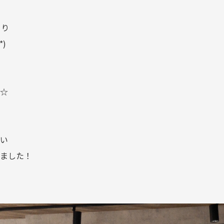
より
)
☆
い
ました！