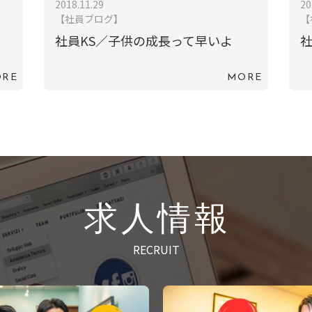
2018.11.29
20
【社員ブログ】
【
社員KS／子供の成長って早いよ
社
RE
MORE
求人情報
RECRUIT