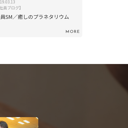
19.03.13
社員ブログ】
員SM／癒しのプラネタリウム
MORE