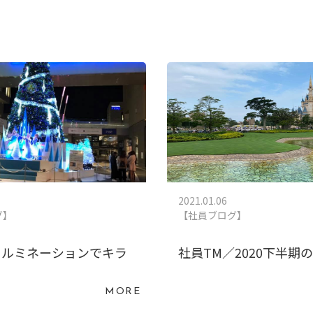
2021.01.06
グ】
【社員ブログ】
イルミネーションでキラ
社員TM／2020下半期
MORE