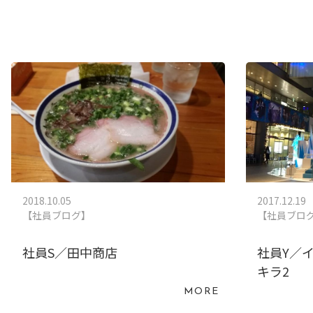
2018.10.05
2017.12.19
【社員ブログ】
【社員ブロ
社員S／田中商店
社員Y／
キラ2
MORE