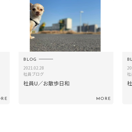
BLOG
B
2021.02.28
20
社員ブログ
社
社員U／お散歩日和
社
RE
MORE