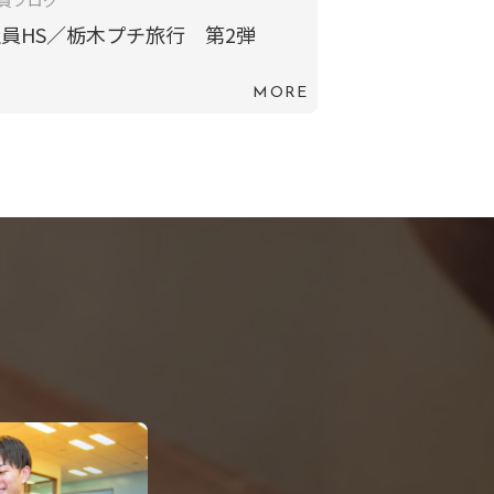
員ブログ
員HS／栃木プチ旅行 第2弾
MORE