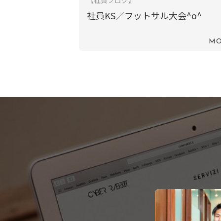
【社員ブログ】
社員KS／フットサル大会^o^
MO