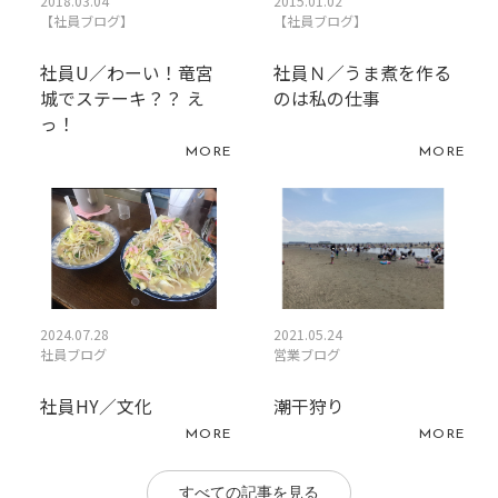
2018.03.04
2015.01.02
【社員ブログ】
【社員ブログ】
社員U／わーい！竜宮
社員Ｎ／うま煮を作る
城でステーキ？？ え
のは私の仕事
っ！
MORE
MORE
2024.07.28
2021.05.24
社員ブログ
営業ブログ
社員HY／文化
潮干狩り
MORE
MORE
すべての記事を見る