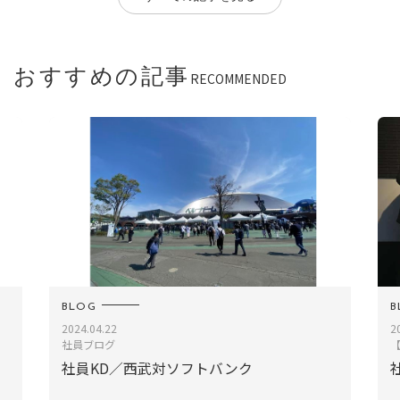
おすすめの記事
RECOMMENDED
BLOG
BLOG
2024.04.22
2019.03
社員ブログ
【社員
社員KD／西武対ソフトバンク
社員