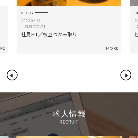
BLOG
B
2016.04.22
2
【社員ブログ】
社員Ｋ／この前の休みに散歩していたら…
RE
MORE
求人情報
RECRUIT