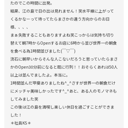
たのでこの時間に出発。
結果、江の島で日の出は見れません！笑水平線に上がって
くるかなーって待ってたらまさかの違う方向からのお日
様、、、、
まぁ失敗することもありますよね笑こっからは気持ち切り
替えて朝7時からOpenするお店に6時から並び世界一の朝食
を食べる為1時間並びました(￣▽￣)
流石に朝早いからそんな人こないだろうと思っていたらまさ
かのOpen30分前になると既に行列！！おそらくあれは50人
以上は並んでましたよ。本当に。
1時間並んだ甲斐ありましたね^_^さすが世界一の朝食だけ
にメッチャ美味しかったです^_^あと、ある人のモノマネも
してみました笑
この後は江の島を満喫し楽しい休日を過ごすことができま
した！
＊社員KS＊