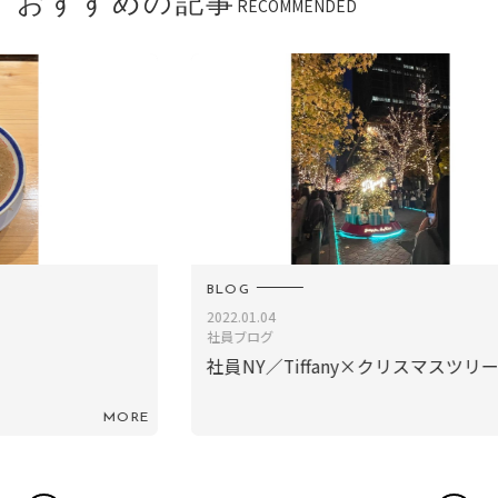
おすすめの記事
RECOMMENDED
BLOG
B
2022.01.04
2
社員ブログ
社員NY／Tiffany×クリスマスツリー
RE
MORE