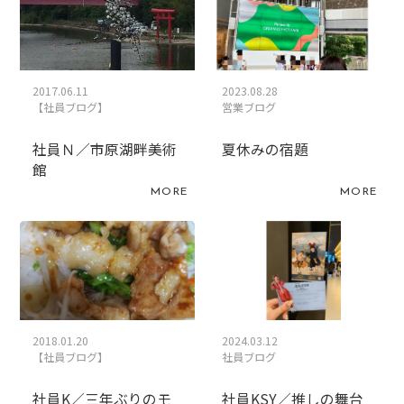
2017.06.11
2023.08.28
【社員ブログ】
営業ブログ
社員Ｎ／市原湖畔美術
夏休みの宿題
館
MORE
MORE
2018.01.20
2024.03.12
【社員ブログ】
社員ブログ
社員K／三年ぶりのモ
社員KSY／推しの舞台