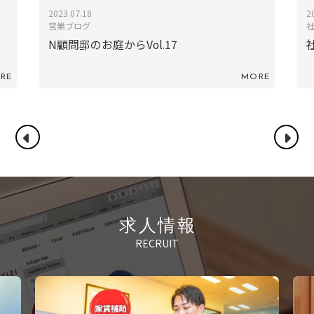
2025.11.23
2
社員ブログ
社員WS／旅行
RE
MORE
求人情報
RECRUIT