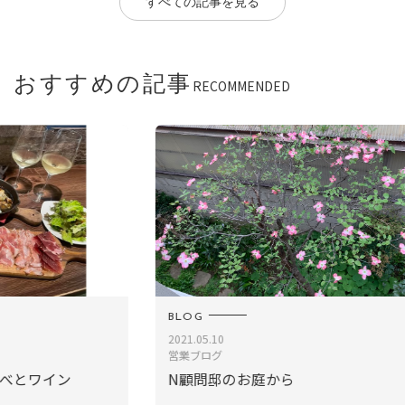
すべての記事を見る
おすすめの記事
RECOMMENDED
BLOG
B
2021.05.10
2
営業ブログ
N顧問邸のお庭から