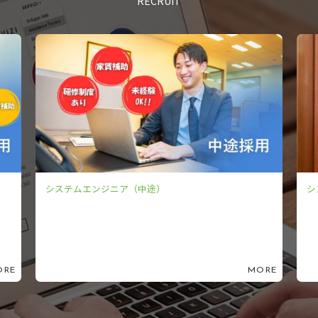
RECRUIT
）
システムエンジニア（新卒）
MORE