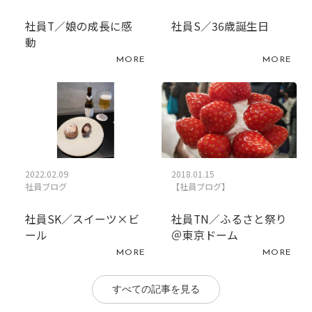
社員T／娘の成長に感
社員S／36歳誕生日
動
MORE
MORE
2022.02.09
2018.01.15
社員ブログ
【社員ブログ】
社員SK／スイーツ×ビ
社員TN／ふるさと祭り
ール
＠東京ドーム
MORE
MORE
すべての記事を見る