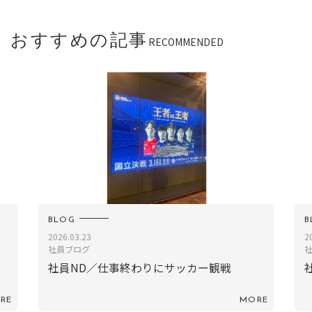
おすすめの記事
RECOMMENDED
BLOG
BLO
2026.03.23
2024
社員ブログ
社員
社員ND／仕事終わりにサッカー観戦
社
MORE