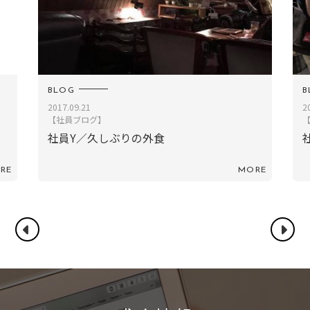
BLOG
2019.09.03
2
【社員ブログ】
社員KS／川越
ORE
MORE