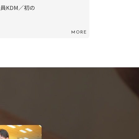
員KDM／初の
MORE