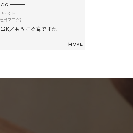
LOG
19.03.16
社員ブログ】
社員K／もうすぐ春ですね
MORE