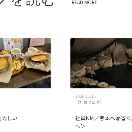
グを読む
READ MORE
2020.11.16
【社員ブログ】
肉肉しい！
社員NM／熊本へ帰省＜
へ＞