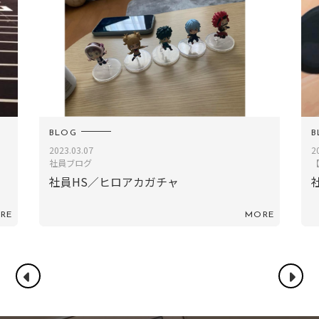
BLOG
B
2018.07.31
2
【社員ブログ】
社員NR／ディズニー
RE
MORE