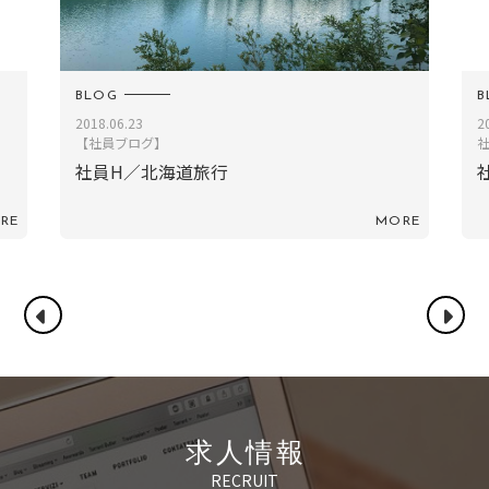
BLOG
2023.06.30
2
社員ブログ
社員IF／「ノートルダムの鐘」
RE
MORE
求人情報
RECRUIT