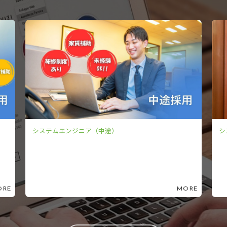
システムエンジニア（新卒）
ORE
MORE