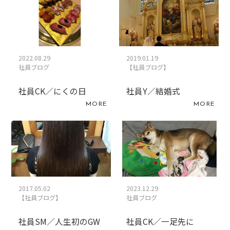
2022.08.29
2019.01.19
社員ブログ
【社員ブログ】
社員CK／にくの日
社員Y／結婚式
MORE
MORE
2017.05.02
2023.12.29
【社員ブログ】
社員ブログ
社員SM／人生初のGW
社員CK／一足先に