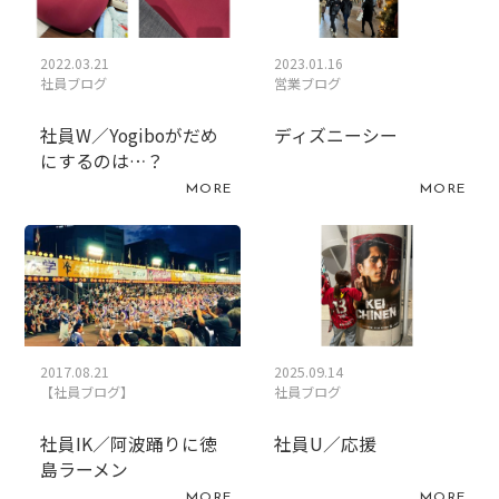
2022.03.21
2023.01.16
社員ブログ
営業ブログ
社員W／Yogiboがだめ
ディズニーシー
にするのは…？
MORE
MORE
2017.08.21
2025.09.14
【社員ブログ】
社員ブログ
社員IK／阿波踊りに徳
社員U／応援
島ラーメン
MORE
MORE