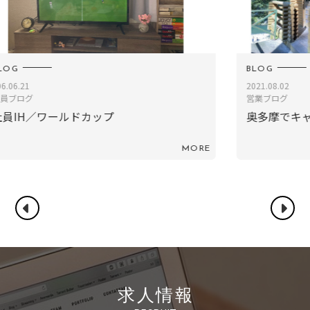
BLOG
B
2021.08.02
2
営業ブログ
奥多摩でキャンプ！1日目
RE
MORE
求人情報