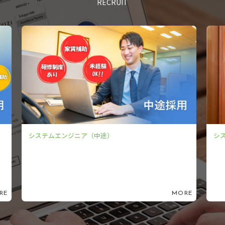
RECRUIT
システムエンジニア（新卒）
シ
ORE
MORE