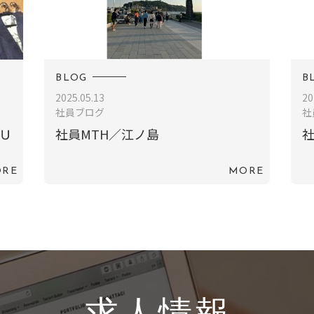
BLOG
B
2025.05.13
20
社員ブログ
社
⌒Ｕ
社員MTH／江ノ島
社
RE
MORE