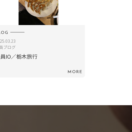
LOG
25.03.23
員ブログ
員IO／栃木旅行
MORE