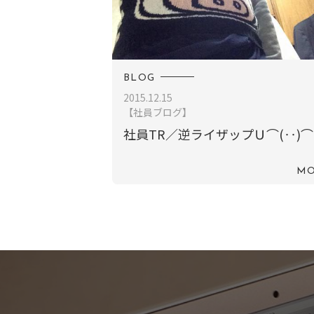
BLOG
2015.12.15
【社員ブログ】
社員TR／逆ライザップＵ⌒(‥)
MO