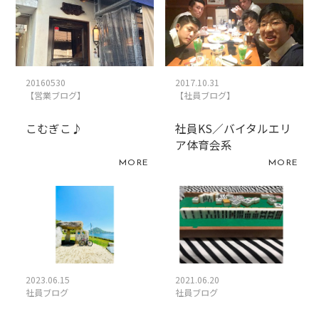
20160530
2017.10.31
【営業ブログ】
【社員ブログ】
こむぎこ♪
社員KS／バイタルエリ
ア体育会系
MORE
MORE
2023.06.15
2021.06.20
社員ブログ
社員ブログ