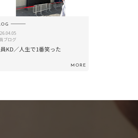
LOG
26.04.05
員ブログ
員KD／人生で1番笑った
MORE