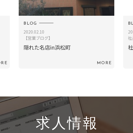
BLOG
B
2020.02.10
20
【営業ブログ】
社
隠れた名店in浜松町
社
RE
MORE
求人情報