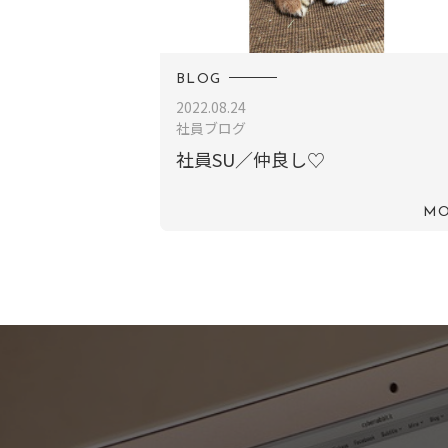
BLOG
2022.08.24
社員ブログ
社員SU／仲良し♡
MO