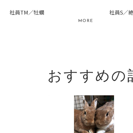
社員TM／牡蠣
社員S／
MORE
おすすめの