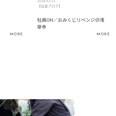
2016.01.13
【社員ブログ】
社員OH／おみくじリベンジ＠浅
草寺
MORE
MORE