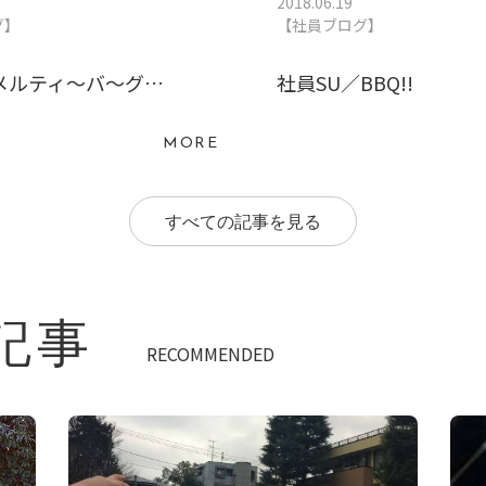
2018.06.19
グ】
【社員ブログ】
メルティ～バ～グ…
社員SU／BBQ!!
MORE
すべての記事を見る
記事
RECOMMENDED