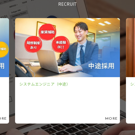
RECRUIT
システムエンジニア（新卒）
MORE
M