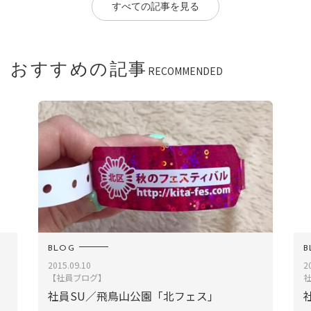
すべての記事を見る
おすすめの記事
RECOMMENDED
BLOG
B
2015.09.10
2
【社員ブログ】
社員SU／飛鳥山公園「北フェス」