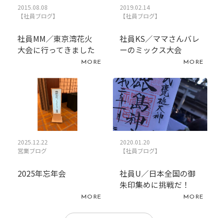
2015.08.08
2019.02.14
【社員ブログ】
【社員ブログ】
社員MM／東京湾花火
社員KS／ママさんバレ
大会に行ってきました
ーのミックス大会
MORE
MORE
2025.12.22
2020.01.20
営業ブログ
【社員ブログ】
2025年忘年会
社員U／日本全国の御
朱印集めに挑戦だ！
MORE
MORE