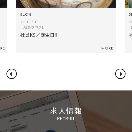
BLOG
2020.08.21
2
【社員ブログ】
社員TM／肌のスキンケア
RE
MORE
求人情報
RECRUIT