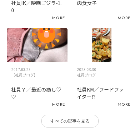
社員IK／映画ゴジラ-1.
肉食女子
0
MORE
MORE
2017.03.28
2023.03.30
【社員ブログ】
社員ブログ
社員Ｙ／最近の癒し♡
社員KM／フードファ
♡
イター!?
MORE
MORE
すべての記事を見る