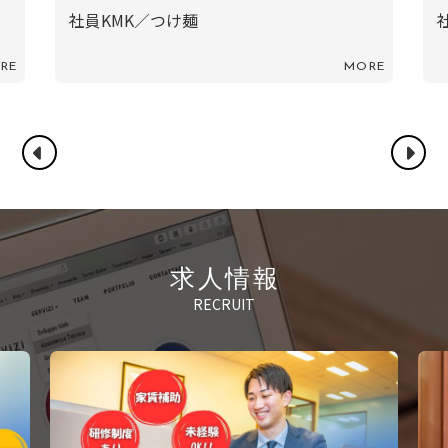
社員KMK／つけ麺
社員I
MORE
求人情報
RECRUIT