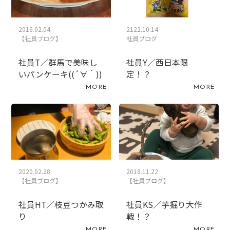
2016.02.04
2122.10.14
【社員ブログ】
社員ブログ
社員T／群馬で美味し
社員Y／西日本限
いパンケーキ((´∀｀))
定！？
MORE
MORE
2020.02.28
2018.11.22
【社員ブログ】
【社員ブログ】
社員HT／枝豆つかみ取
社員KS／芋掘り大作
り
戦！？
MORE
MORE