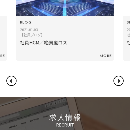
BLOG
B
2021.01.03
2
【社員ブログ】
社員HGM／絶賛嵐ロス
RE
MORE
求人情報
RECRUIT