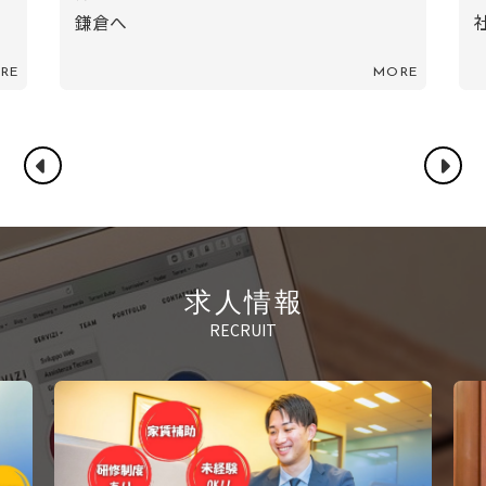
社員KD／スキー
MORE
MO
求人情報
RECRUIT