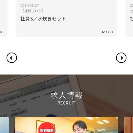
2024.10.25
2
社員ブログ
社員TN／東京ナイトマーケット
RE
MORE
求人情報
RECRUIT