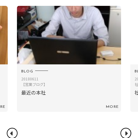
BLOG
B
20180611
2
【営業ブログ】
最近の本社
RE
MORE