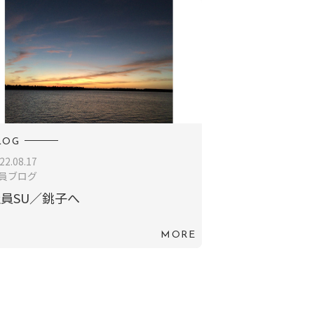
LOG
22.08.17
員ブログ
員SU／銚子へ
MORE