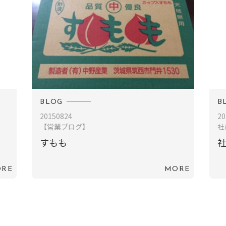
BLOG
B
20150824
20
【営業ブログ】
社
すもも
社
RE
MORE