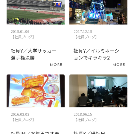
2019.01.06
2017.12.19
【社員ブログ】
【社員ブログ】
社員Y／大学サッカー
社員Y／イルミネーシ
選手権決勝
ョンでキラキラ2
MORE
MORE
2016.02.03
2018.06.15
【社員ブログ】
【社員ブログ】
社員IM／お年玉でオモ
社長K／帰社日