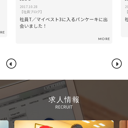
0.28
2017.05.22
ブログ】
【社員ブログ】
T／マイベスト3に入るパンケーキに出
社員ＴＹ／茅ヶ
ました！
MORE
求人情報
RECRUIT