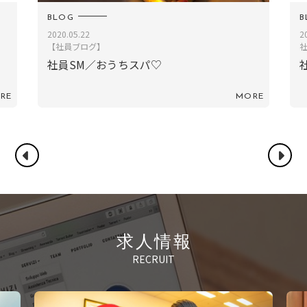
BLOG
2021.11.17
社員ブログ
社員KS／芋ほり
MORE
MORE
求人情報
RECRUIT