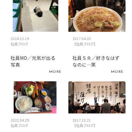
2024.12.19
2017.04.20
社員ブログ
【社員ブログ】
社員MD／元気が出る
社員ＳＲ／好きなはず
写真
なのに…笑
MORE
MORE
2022.04.29
2017.10.21
社員ブログ
【社員ブログ】