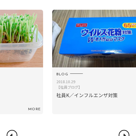
BLOG
B
2018.10.29
2
【社員ブログ】
社員K／インフルエンザ対策
RE
MORE