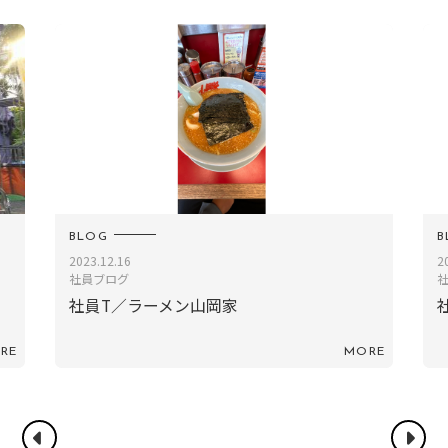
BLOG
B
2023.12.16
20
社員ブログ
社
社員T／ラーメン山岡家
社
RE
MORE