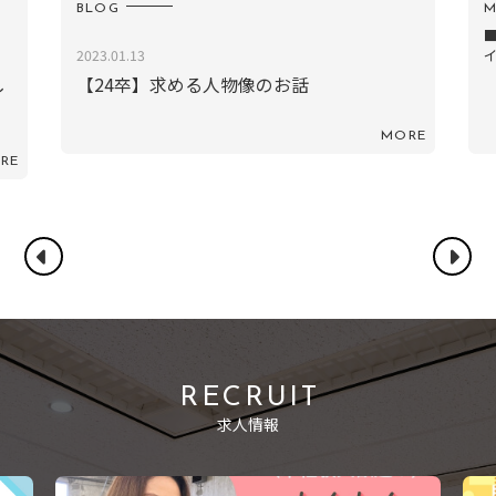
MEMBER
B
■女性営業職のロールモデルになりたい（東日本ダ
イレクトメール事業部...
2
RE
MORE
RECRUIT
求人情報