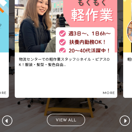
O
軽作業_印刷物の検品スタッフ！週3日～OK♪
物
K
ORE
MORE
VIEW ALL