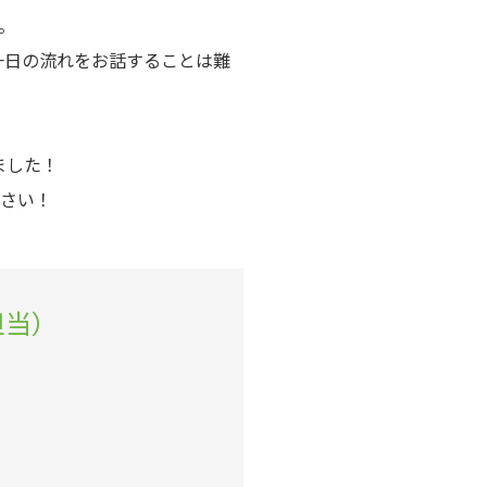
。
一日の流れをお話することは難
ました！
さい！
担当）