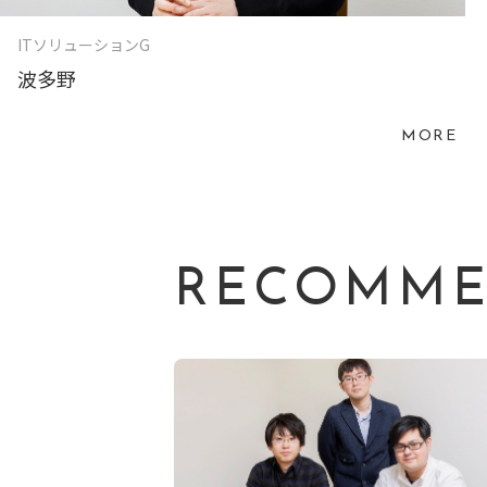
ITソリューションG
波多野
MORE
RECOMM