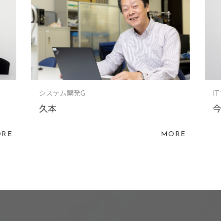
システム開発G
I
久本
RE
MORE