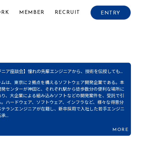
ORK
MEMBER
RECRUIT
ENTRY
タビュー】大企業から開発案件を受託し、ニッポンのモノづ...
ィスで使われている事務機器、幅広い場面で使われるWEBシステ
命を救った医療機器──。様々なプロダクトの成功の裏に、IT企
システムの貢献がある。同社は組み込みソフトを始め、ハードウ
トウェアにまたがる領域を得意とし、ニッポンを代表するような
ーを含む顧客から、直接、受託によって開発を引き受けているの
MORE