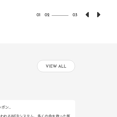
1
2
3
VIEW ALL
ン...
われるWEBシステム、多くの命を救った医