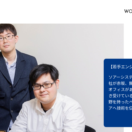
W
【TOPイン
全国のオフ
ム、多くの
業・ソアー
ェアとソフ
大手メーカ
が特徴だ。...