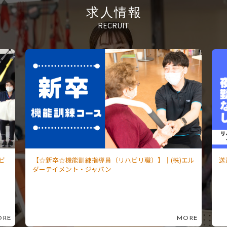
求人情報
RECRUIT
ビ
【☆新卒☆機能訓練指導員（リハビリ職）】｜(株)エル
送
ダーテイメント・ジャパン
ORE
MORE