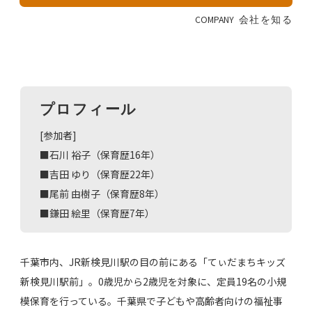
COMPANY
会社を知る
プロフィール
[参加者]
■石川 裕子（保育歴16年）
■吉田 ゆり（保育歴22年）
■尾前 由樹子（保育歴8年）
■鎌田 絵里（保育歴7年）
千葉市内、JR新検見川駅の目の前にある「てぃだまちキッズ
新検見川駅前」。0歳児から2歳児を対象に、定員19名の小規
模保育を行っている。千葉県で子どもや高齢者向けの福祉事