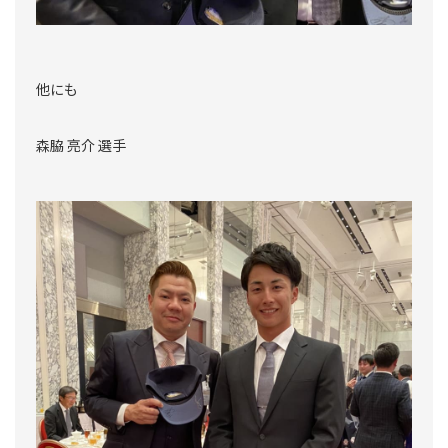
他にも
森脇 亮介 選手