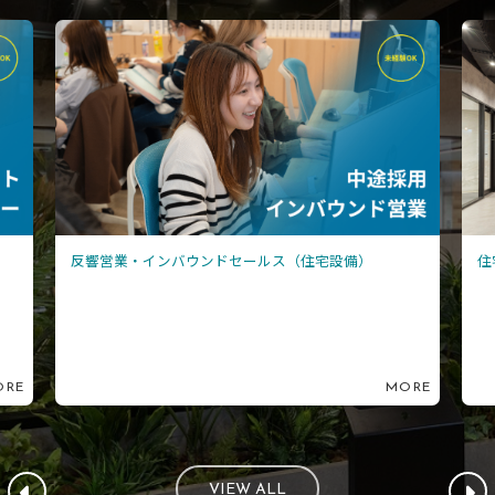
反響営業・インバウンドセールス（住宅設備）
住宅設
MORE
VIEW ALL